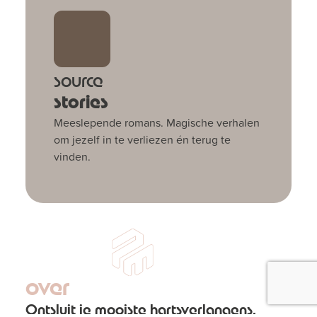
source
stories
Meeslepende romans. Magische verhalen
om jezelf in te verliezen én terug te
vinden.
over
Ontsluit je mooiste hartsverlangens,