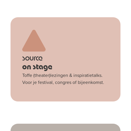
source
on stage
Toffe (theater)lezingen & inspiratietalks.
Voor je festival, congres of bijeenkomst.