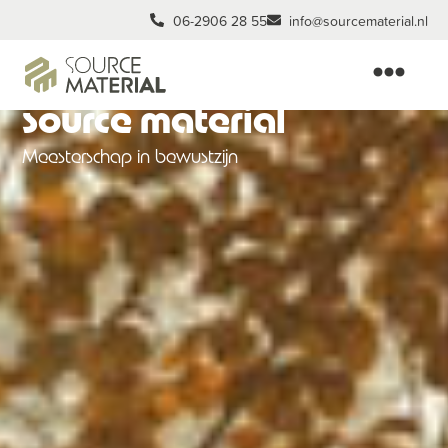
06-2906 28 55
info@sourcematerial.nl
i am. we are.
source material
Meesterschap in bewustzijn